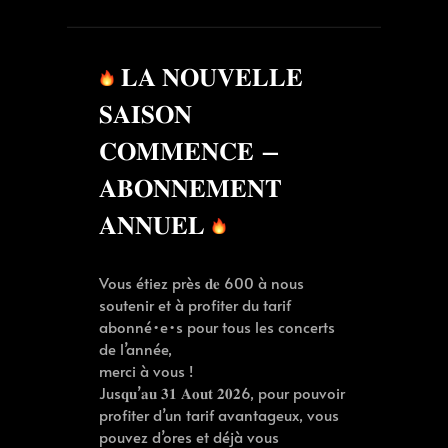
on
𝐋𝐀 𝐍𝐎𝐔𝐕𝐄𝐋𝐋𝐄
𝐒𝐀𝐈𝐒𝐎𝐍
𝐂𝐎𝐌𝐌𝐄𝐍𝐂𝐄 –
𝐀𝐁𝐎𝐍𝐍𝐄𝐌𝐄𝐍𝐓
𝐀𝐍𝐍𝐔𝐄𝐋
Vous étiez près 𝐝𝐞 600 à nous
soutenir et à profiter du tarif
abonné•e•s pour tous les concerts
de l’année,
merci à vous !
Jus𝐪𝐮’𝐚𝐮 𝟑𝟏 𝐀𝐨𝐮𝐭 𝟐𝟎𝟐6, pour pouvoir
profiter d’un tarif avantageux, vous
pouvez d’ores et déjà vous