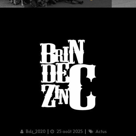
Author
Updated
Categories
Bdz_2020
25 août 2025
Actus