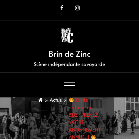
Skip
to
Content
Brin de Zinc
Scène indépendante savoyarde
>
Actus
>
Tarifs
réduits au
BDZ : PRENEZ
VOTRE
ABONNEMENT
ANNUEL !