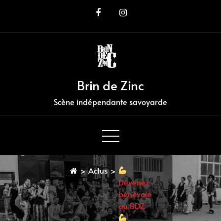
Skip
to
Content
Brin de Zinc
Scène indépendante savoyarde
>
Actus
>
Devenez
bénévole
au BDZ